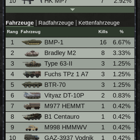
10
HK MP7
7
2.92%
|
|
Fahrzeuge
Radfahrzeuge
Kettenfahrzeuge
Rang
Fahrzeug
Kills
%
we
1
BMP-1
16
6.67%
2
Bradley M2
8
3.33%
3
Type 63-II
3
1.25%
4
Fuchs TPz 1 A7
3
1.25%
5
BTR-70
3
1.25%
6
Vityaz DT-10P
2
0.83%
7
M977 HEMMT
1
0.42%
8
B1 Centauro
1
0.42%
9
M998 HMMWV
1
0.42%
10
GAZ-3937 Vodnik
1
0.42%