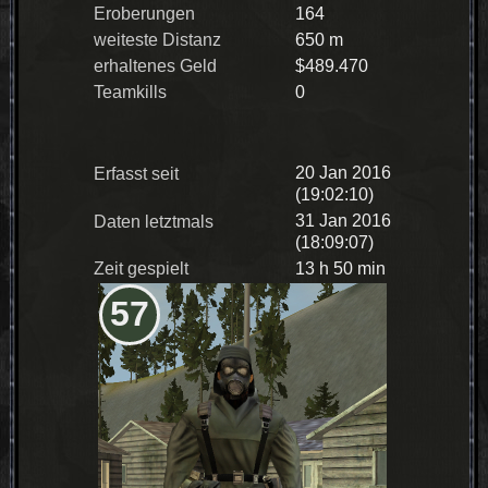
Eroberungen
164
weiteste Distanz
650 m
erhaltenes Geld
$489.470
Teamkills
0
20 Jan 2016
Erfasst seit
(19:02:10)
31 Jan 2016
Daten letztmals
(18:09:07)
Zeit gespielt
13 h 50 min
57