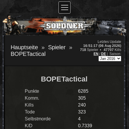
Letztes Update
16:51:17 (06 Aug 2026)
Hauptseite
Spieler
718
Spieler •
47707
Kills
BOPETactical
EN
/
DE
|
Saison:
BOPETactical
Punkte
6285
Komm.
305
Kills
240
Tode
323
Selbstmorde
4
K/D
0.7339