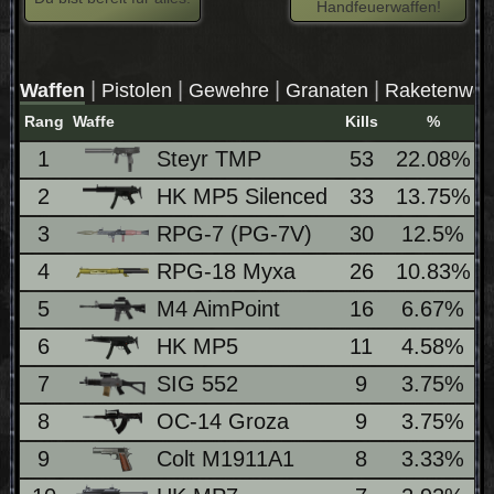
Handfeuerwaffen!
|
|
|
|
Waffen
Pistolen
Gewehre
Granaten
Raketenwerf
Rang
Waffe
Kills
%
w
1
Steyr TMP
53
22.08%
2
HK MP5 Silenced
33
13.75%
3
RPG-7 (PG-7V)
30
12.5%
4
RPG-18 Myxa
26
10.83%
5
M4 AimPoint
16
6.67%
6
HK MP5
11
4.58%
7
SIG 552
9
3.75%
8
OC-14 Groza
9
3.75%
9
Colt M1911A1
8
3.33%