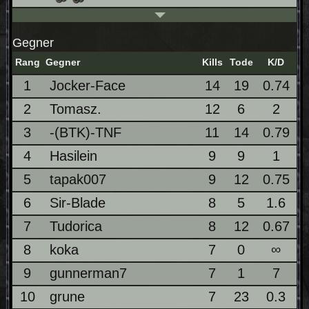
Gegner
Rang
Gegner
Kills
Tode
K/D
1
Jocker-Face
14
19
0.74
2
Tomasz.
12
6
2
3
-(BTK)-TNF
11
14
0.79
4
Hasilein
9
9
1
5
tapak007
9
12
0.75
6
Sir-Blade
8
5
1.6
7
Tudorica
8
12
0.67
8
koka
7
0
∞
9
gunnerman7
7
1
7
10
grune
7
23
0.3