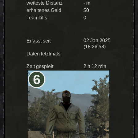
weiteste Distanz
- m
erhaltenes Geld
$0
Teamkills
0
02 Jan 2025
Erfasst seit
(18:26:58)
Daten letztmals
Zeit gespielt
2 h 12 min
6