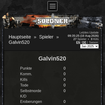
Letztes Update
09:35:25 (10 Aug 2026)
Hauptseite
Spieler
27
Spieler •
0
Kills
Galvin520
EN
/
DE
|
Saison:
Galvin520
Punkte
0
Komm.
0
Kills
0
Tode
0
Selbstmorde
0
K/D
Eroberungen
0