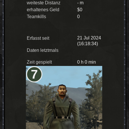
weiteste Distanz
- m
erhaltenes Geld
$0
Teamkills
0
21 Jul 2024
Erfasst seit
(16:18:34)
Daten letztmals
Zeit gespielt
0 h 0 min
7