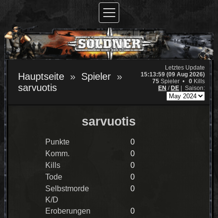
Letztes Update
15:13:59 (09 Aug 2026)
Hauptseite
Spieler
75
Spieler •
0
Kills
sarvuotis
EN
/
DE
|
Saison:
sarvuotis
Punkte
0
Komm.
0
Kills
0
Tode
0
Selbstmorde
0
K/D
Eroberungen
0