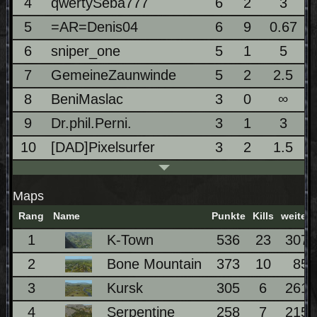
4
qwertySeba777
6
2
3
5
=AR=Denis04
6
9
0.67
6
sniper_one
5
1
5
7
GemeineZaunwinde
5
2
2.5
8
BeniMaslac
3
0
∞
9
Dr.phil.Perni.
3
1
3
10
[DAD]Pixelsurfer
3
2
1.5
Maps
Rang
Name
Punkte
Kills
weitest
1
K-Town
536
23
307
2
Bone Mountain
373
10
85
3
Kursk
305
6
261
4
Serpentine
258
7
215