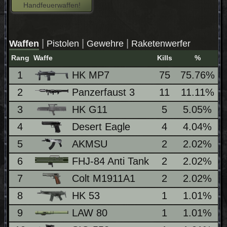
Handfeuerwaffen!
|
|
|
Waffen
Pistolen
Gewehre
Raketenwerfer
Rang
Waffe
Kills
%
w
1
HK MP7
75
75.76%
2
Panzerfaust 3
11
11.11%
3
HK G11
5
5.05%
4
Desert Eagle
4
4.04%
5
AKMSU
2
2.02%
6
FHJ-84 Anti Tank
2
2.02%
7
Colt M1911A1
2
2.02%
8
HK 53
1
1.01%
9
LAW 80
1
1.01%