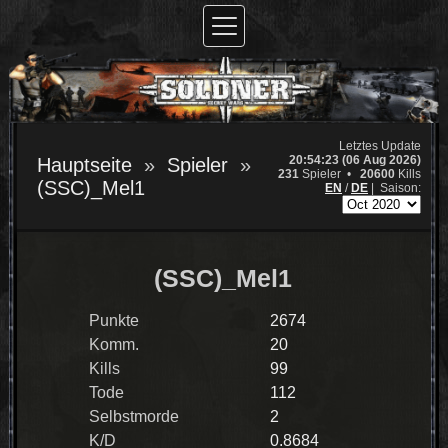
Letztes Update
20:54:23 (06 Aug 2026)
Hauptseite
Spieler
231
Spieler •
20600
Kills
(SSC)_Mel1
EN
/
DE
|
Saison:
(SSC)_Mel1
Punkte
2674
Komm.
20
Kills
99
Tode
112
Selbstmorde
2
K/D
0.8684