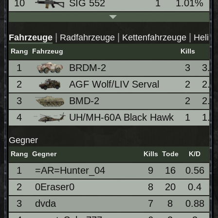
10
SIG 552
1
1.01%
|
|
|
Fahrzeuge
Radfahrzeuge
Kettenfahrzeuge
Heliko
Rang
Fahrzeug
Kills
1
BRDM-2
3
3.
2
AGF Wolf/LIV Serval
2
2.
3
BMD-2
2
2.
4
UH/MH-60A Black Hawk
1
1.
Gegner
Rang
Gegner
Kills
Tode
K/D
1
=AR=Hunter_04
9
16
0.56
2
0Eraser0
8
20
0.4
3
dvda
7
8
0.88