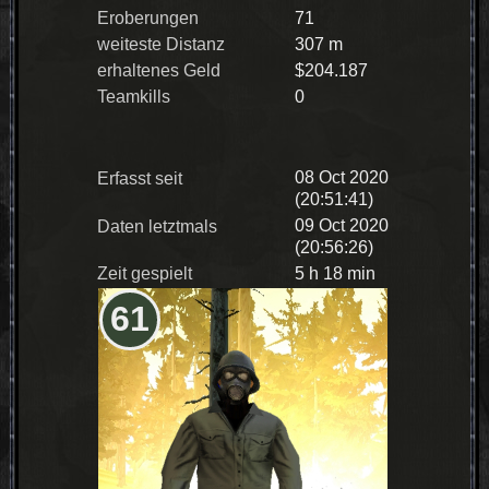
Eroberungen
71
weiteste Distanz
307 m
erhaltenes Geld
$204.187
Teamkills
0
08 Oct 2020
Erfasst seit
(20:51:41)
09 Oct 2020
Daten letztmals
(20:56:26)
Zeit gespielt
5 h 18 min
61